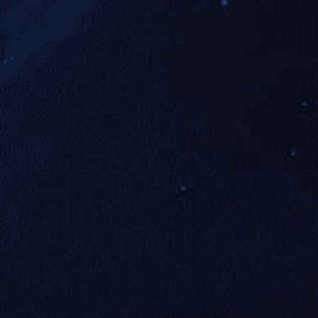
我们的品牌
作为综合性的韦德官网平台，
造一个安全、稳定、可信赖的
在推动行业标准提升的同时，韦
界，以高效响应用户需求为目
用户至上：
倾听用户声音
科技驱动：
以智能系统支
责任引领：
坚守合规运营