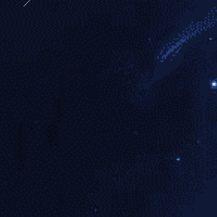
依托
AI行为分析
平台通过行为路径识别算法，捕捉潜在风险动作
身份设备指纹
借助设备特征识别与访问指纹绑定，有效识别用
实时告警机制
韦德官方网站-韦德网站(中国)支持秒级响应的
险行为发生时第一时间联动处理。