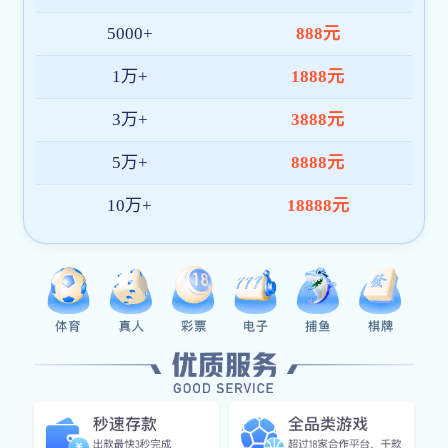
队对其追逐的热情、巴萨为何放弃竞争，以及莱奥未
来可能的去向等，以期为读者提供全面深入的分析。
1、莱奥留队无望的原因
罗马诺和莫雷托首先指出，莱奥与俱乐部之间存在着
明显的分歧。尽管俱乐部希望能够续约，但莱奥似乎
并不满足于现状。他对球队的发展方向及管理层的一
些决策感到失望，这使得他更倾向于寻找新的挑战。
其次，经济因素也是影响莱奥留队的重要原因之一。
随着转会市场上越来越多的大牌球员被高价签走，各
大俱乐部都在争相提高薪资水平以吸引优秀球员。而
相比之下，当前俱乐部给出的续约合同显然无法满足
莱奥对于薪水和待遇的期待。
最后，从竞技层面来看，莱奥渴望参与更高级别的比