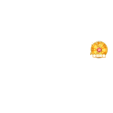
此外，还有一些中游球队也表现出了浓厚兴趣，他们
希望通过引入这样一位技术型前锋来提升自己的战斗
力。虽然这些球队可能无法给予同样高额薪水，但他
们承诺给予更多出场机会和核心地位，这对于年轻球
员来说颇具吸引力。
3、巴萨为何放弃竞争
在这场关于莱奥未来去向的大戏中，巴萨作为曾经的
重要竞争者，却意外宣布退出。这一决定让不少人感
到震惊，也反映了他们目前面临的一系列困难。
首先，从财政状况来看，巴萨目前正在经历严重的经
济危机。他们不得不削减开支，不再能够像以前那样
随意投入巨额资金用于引援。在这种情况下，即便是
想要签下像莱奥这样的人才，也显得非常艰难。