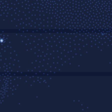
注小将帕莱斯特拉邓弗里斯今夏
2026-06-28 00:56
40 次阅读
首页
/
体育报道
球俱乐部在转会市场上的动态备受关注。尤其是关于小将帕莱斯
时，球队的主力边后卫邓弗里斯可能在今夏离队，这为国米的未
中，我们将从四个方面深入探讨国米对小将帕莱斯特拉的关注原
响。具体包括：国米对年轻球员培养的重视、帕莱斯特拉个人能