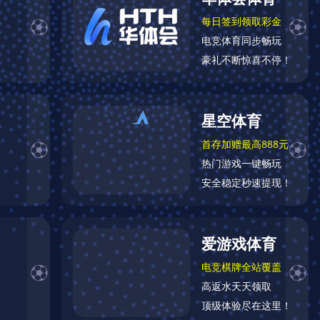
或将离队
特拉的消息，更是引发
来阵容布局带来了不小
因，以及邓弗里斯可能
力分析、邓弗里斯离队