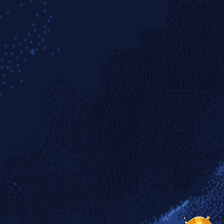
质，而且技术细腻，是
己的速度创造机会，从
这种判断力使他能够迅
攻能力，可以与队友进
够加盟国际米兰，他将
其寄予厚望也是情理之
是一名经验丰富且技术
者，将是管理层的一大