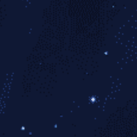
年轻前锋，其个人能力非常值得关注。他不仅拥有良好的身体素
击型球员。在比赛中，他能灵活穿梭于防守之间，并善于利用自
场上的意识也相当出色，他懂得如何在关键时刻做出正确决策。
赛风格，对手也很难限制他的发挥。此外，他还有一定的组织进
提升整体进攻效率。
头角的小将，帕莱斯特拉展现出了超越同龄人的成熟度。如果能
进一步提升自己的技能，并为球队贡献更多力量。因此，国米对
斯离队后的替代方案
所言今夏离队，那么国米必须考虑到如何填补这一重要位置。他
队防线稳定性具有重要作用。因此，在转会市场上寻找合适替代