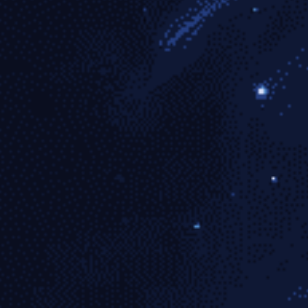
挑战。
首先，可以考虑引进
同时，也可以挖掘国
较大的情况，为俱乐
其次，如果没有找到
突出的边后卫，一旦
队战斗力，实现双赢
4、俱乐部
随着足球市场竞争愈
为核心的新团队，以
要任务。
此外，引进像帕莱斯