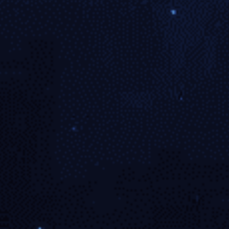
2026-08-04
4.
罚球得分占比最高的十大球员巴特勒领衔哈
2026-07-19
5.
塔帅历史性成就成为第四位带领非西班牙球
2026-06-21
6.
泽卡强调提升排名关键在于胜利进球者并不
2026-07-07
7.
隆戈报道：迈尼昂对现状不满或将离队米兰
2026-07-18
8.
国米关注小将帕莱斯特拉邓弗里斯今夏或将
2026-06-28