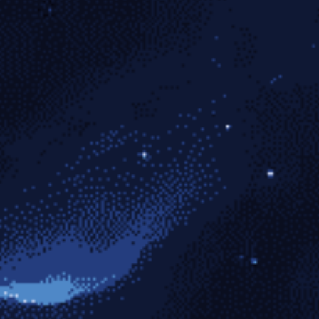
将在一线队站稳脚跟
经济回报。
最后，在制定发展战
多方面因素都需要综
总结：
综上所述，国际米兰
转会市场变化带来的
保球队阵容不受影响
最终，通过合理的人
球迷而言，这无疑是