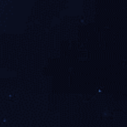
下一篇：
哈珀坚定决心带伤出战G5比赛誓言