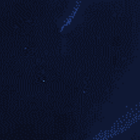
帕莱斯特拉作为一名
一名极具威胁性的攻
而帮助球队得分。
同时，帕莱斯特拉在
速适应不同类型的比
行良好的配合，从而
总之，作为一个初露
在高水平竞争环境中
中。
3、邓弗里
如果邓弗里斯如传闻
全面的边后卫，对球