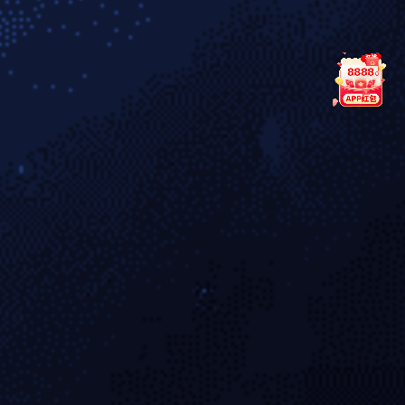
来转会费，都可以实现
投入、品牌影响力等，
发展。
重要性，也揭示了当前
层尽快采取行动，以确
的辉煌时代。对于广大