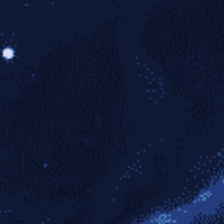
其他已证明自己实力的边后卫，例如一些来自欧洲顶级联赛但尚
内联赛中的优秀边后卫，他们通常价位较低，但潜力巨大。而这
部节省支出。
合适的新援，可以考虑内部挖潜，让一些青年才俊升入一线队。
给予足够机会，很可能成为新的亮点。这种方式不仅能减少转会
局面。
未来发展战略
加激烈，各大俱乐部都需要制定长远的发展战略。国际米兰正在
期在未来几年内重返巅峰。因此，加强青训体系和合理运作转会
特拉这样的年轻球员，不仅可以立即增强阵容深度，还能够带来